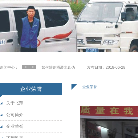
2015年飞翔水质量检测报告
发布日期：2018-06-28
我们有新厂区了
发布日期：2024-03-15
我的民建情
发布日期：2018-06-28
如何辨别桶装水真伪
发布日期：2018-06-28
<
>
新闻中心：
如何选购桶装水
发布日期：2018-06-28
衡阳市蒸湘区飞翔大桶饮用水厂【2022】1号
发布日期
企业荣誉
企业荣誉
衡阳市蒸湘区飞翔大桶饮用水厂【2013】3号
发布日期
关于飞翔
飞翔获市水行业荣誉
发布日期：2018-06-28
公司简介
中央电视台报道飞翔水厂
发布日期：2018-06-28
企业荣誉
道德模范巡讲
发布日期：2018-06-28