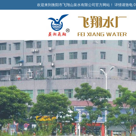
欢迎来到衡阳市飞翔山泉水有限公司官方网站！ 详情请致电 0734