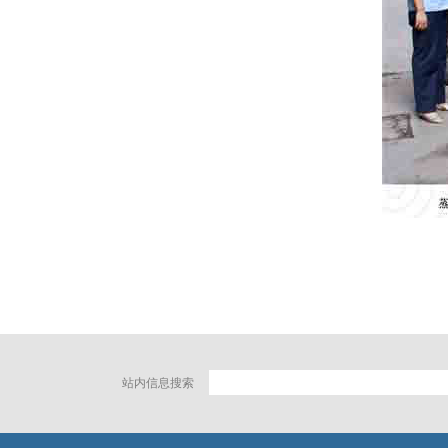
站内信息搜索