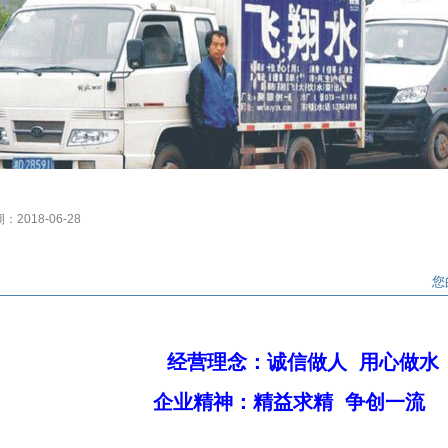
发布日期：2018-06-28
4-03-15
6-28
2018-06-28
8-06-28
您
22】1号
发布日期：2018-06-28
13】3号
发布日期：2018-06-28
经营理念：诚信做人 用心做水
2018-06-28
企业精神：精益求精 争创一流
日期：2018-06-28