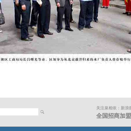
关注泉相依：
新浪
全国招商加盟热线