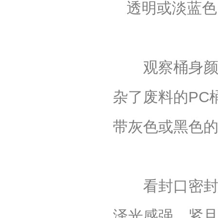
透明或淡蓝色
道德模范巡讲
发布日期：2018-06-28
曾存粮参加道德模范颁奖典礼
发布日期：2018-06-2
实验室设备展示
发布日期：2018-06-28
观察桶身颜色
反渗透技术解析
发布日期：2018-06-28
道德模范曾存粮
发布日期：2018-06-28
杂了废料的PC
2015年飞翔水质量检测报告
发布日期：2018-06-28
带灰色或黑色的
我们有新厂区了
发布日期：2024-03-15
看封口密封膜
泽光感强，紧